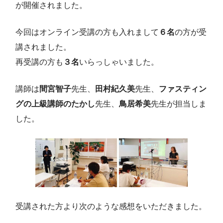
が開催されました。
今回はオンライン受講の方も入れまして
６名
の方が受
講されました。
再受講の方も
３名
いらっしゃいました。
講師は
間宮智子
先生、
田村紀久美
先生、
ファスティン
グの上級講師のたかし
先生、
鳥居希美
先生が担当しま
した。
受講された方より次のような感想をいただきました。