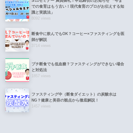
5/11セミナー 満員御礼！申込締切のお知らせ 「今ま
での食育はもう古い！現代食育のプロがお伝えする知
識と実践法」
8092 views
断食中に飲んでもOK？コーヒー×ファスティングを医
師が解説
3714 views
プチ断食でも低血糖？ファスティングができない場合
と対処法
1857 views
ファスティング中（断食ダイエット）の炭酸水は
NG？健康と美容の観点から徹底解説！
1457 views