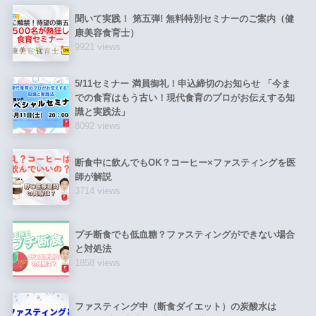
聞いて実践！ 第五弾! 無料特別セミナーのご案内（健
康美容食育士）
9921 views
5/11セミナー 満員御礼！申込締切のお知らせ 「今ま
での食育はもう古い！現代食育のプロがお伝えする知
識と実践法」
8092 views
断食中に飲んでもOK？コーヒー×ファスティングを医
師が解説
3714 views
プチ断食でも低血糖？ファスティングができない場合
と対処法
1858 views
ファスティング中（断食ダイエット）の炭酸水は