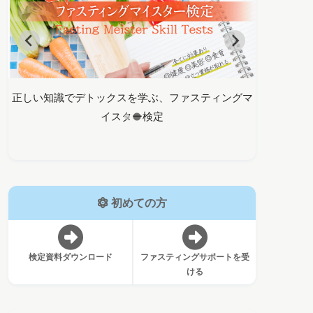
マ
バイタルファスティングであなたの変化を全力で支
正しい知識
えます！
…
初めての方
検定資料ダウンロード
ファスティングサポートを受
ける