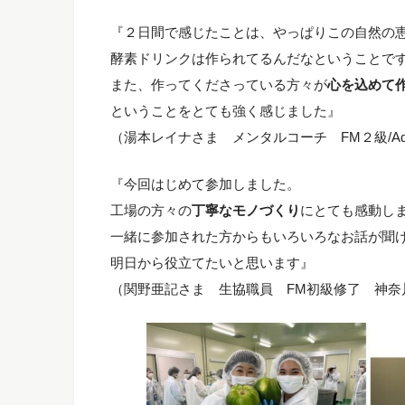
『２日間で感じたことは、やっぱりこの自然の
酵素ドリンクは作られてるんだなということで
また、作ってくださっている方々が
心を込めて
ということをとても強く感じました』
（湯本レイナさま メンタルコーチ FM２級/Ad
『今回はじめて参加しました。
工場の方々の
丁寧なモノづくり
にとても感動し
一緒に参加された方からもいろいろなお話が聞
明日から役立てたいと思います』
（関野亜記さま 生協職員 FM初級修了 神奈