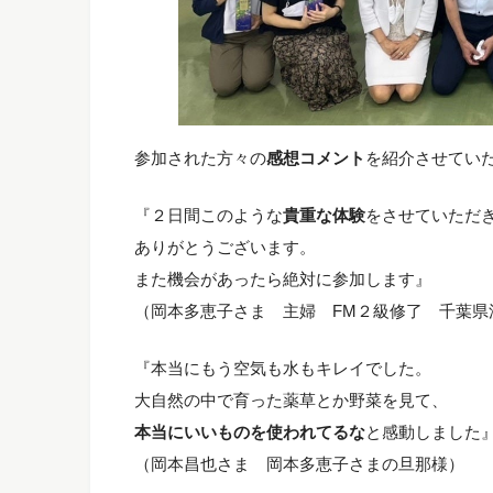
参加された方々の
感想コメント
を紹介させてい
『２日間このような
貴重な体験
をさせていただ
ありがとうございます。
また機会があったら絶対に参加します』
（岡本多恵子さま 主婦 FM２級修了 千葉県
『本当にもう空気も水もキレイでした。
大自然の中で育った薬草とか野菜を見て、
本当にいいものを使われてるな
と感動しました
（岡本昌也さま 岡本多恵子さまの旦那様）