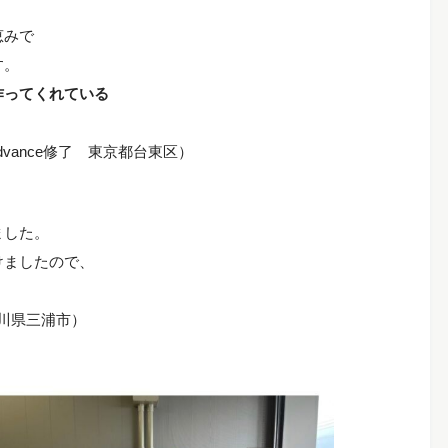
恵みで
す。
作ってくれている
vance修了 東京都台東区）
ました。
けましたので、
川県三浦市）