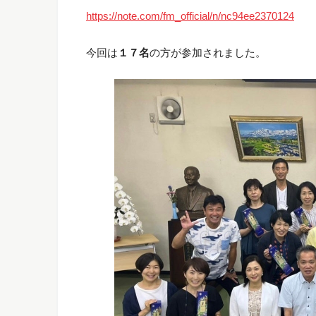
https://note.com/fm_official/n/nc94ee2370124
今回は
１７名
の方が参加されました。
バイタルファスティングであなたの
えます！