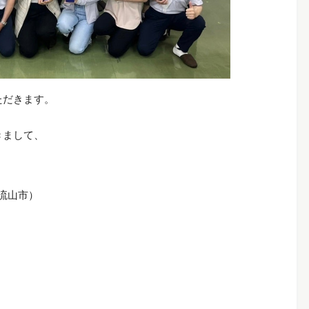
ただきます。
きまして、
流山市）
』