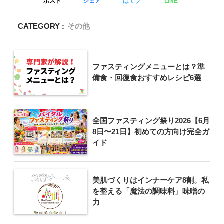
ポスト
シェア
はてブ
LINE
CATEGORY :
その他
ファスティングメニューとは？準
備食・回復食おすすめレシピ6選
全国ファスティング祭り2026【6月
8日〜21日】初めての方向け完全ガ
イド
美肌づくりはインナーケア8割。私
を整える「魔法の調味料」味噌の
力