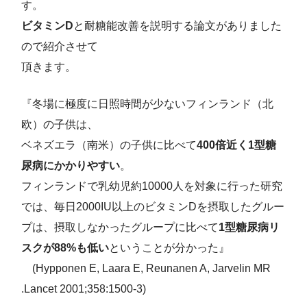
す。
ビタミンD
と耐糖能改善を説明する論文がありました
ので紹介させて
頂きます。
『冬場に極度に日照時間が少ないフィンランド（北
欧）の子供は、
ベネズエラ（南米）の子供に比べて
400倍近く1型糖
尿病にかかりやすい
。
フィンランドで乳幼児約10000人を対象に行った研究
では、毎日2000IU以上のビタミンDを摂取したグルー
プは、摂取しなかったグループに比べて
1型糖尿病リ
スクが88%も低い
ということが分かった』
(Hypponen E, Laara E, Reunanen A, Jarvelin MR
.Lancet 2001;358:1500-3)