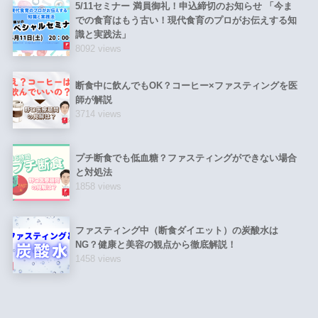
5/11セミナー 満員御礼！申込締切のお知らせ 「今ま
での食育はもう古い！現代食育のプロがお伝えする知
識と実践法」
8092 views
断食中に飲んでもOK？コーヒー×ファスティングを医
師が解説
3714 views
プチ断食でも低血糖？ファスティングができない場合
と対処法
1858 views
ファスティング中（断食ダイエット）の炭酸水は
NG？健康と美容の観点から徹底解説！
1458 views