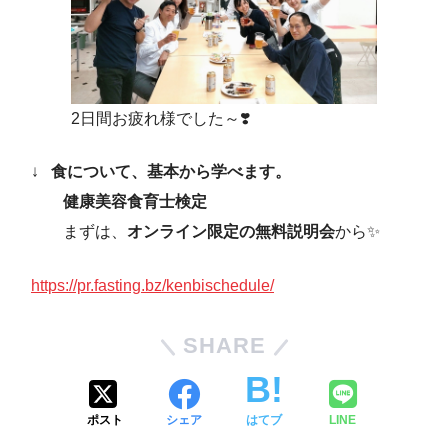
2日間お疲れ様でした～❣️
↓
食について、基本から学べます。
健康美容食育士検定
まずは、
オンライン限定の無料説明会
から✨
https://pr.fasting.bz/kenbischedule/
SHARE
ポスト
シェア
はてブ
LINE