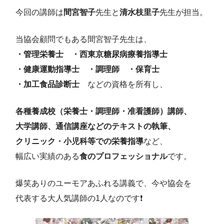
今回の講師は
間宮智子
先生と
清水枝里子
先生が担当。
当協会顧問でもある間宮智子先生は、
・管理栄養士 ・西東京糖尿病療養指導士
・健康運動指導士 ・調理師 ・保育士
・加工食品診断士
などの資格を所有し、
各種養成校（栄養士・調理師・准看護師）講師、
大学講師、通信講座などのテキストの執筆、
クリニック・小児科等での栄養指導
など、
幅広い実績のある
食のプロフェッショナル
です。
爆笑ありのユーモアあふれる講義で、今や協会を
代表する大人気講師の1人なのです❗️