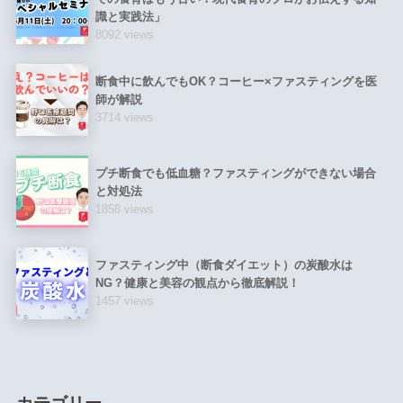
識と実践法」
8092 views
断食中に飲んでもOK？コーヒー×ファスティングを医
師が解説
3714 views
プチ断食でも低血糖？ファスティングができない場合
と対処法
1858 views
ファスティング中（断食ダイエット）の炭酸水は
NG？健康と美容の観点から徹底解説！
1457 views