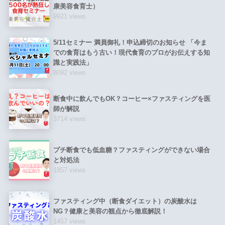
康美容食育士）
9921 views
5/11セミナー 満員御礼！申込締切のお知らせ 「今ま
での食育はもう古い！現代食育のプロがお伝えする知
識と実践法」
8092 views
断食中に飲んでもOK？コーヒー×ファスティングを医
師が解説
3714 views
プチ断食でも低血糖？ファスティングができない場合
と対処法
1857 views
ファスティング中（断食ダイエット）の炭酸水は
NG？健康と美容の観点から徹底解説！
1457 views