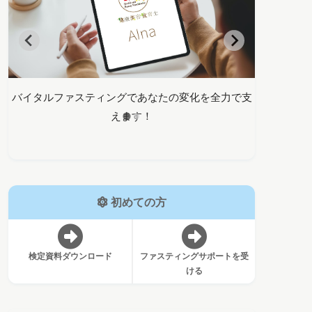
支
正しい知識でデトックスを学ぶ、ファスティングマ
バイタルフ
イスター検定
初めての方
検定資料ダウンロード
ファスティングサポートを受
ける