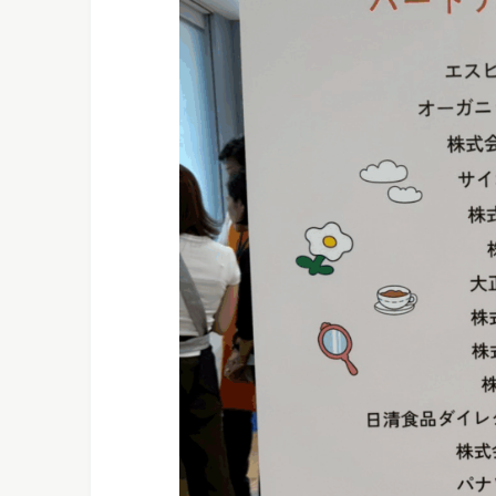
ングであなたの変化を全力で支
正しい知識でデトックスを学ぶ、フ
えます！
イスター検定