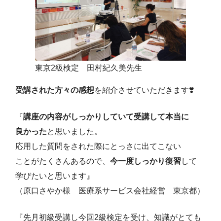
東京2級検定 田村紀久美先生
受講された方々の感想
を紹介させていただきます❣️
『
講座の内容がしっかりしていて受講して本当に
良かった
と思いました。
応用した質問をされた際にとっさに出てこない
ことがたくさんあるので、
今一度しっかり復習
して
学びたいと思います』
（原口さやか様 医療系サービス会社経営 東京都）
『先月初級受講し今回2級検定を受け、知識がとても