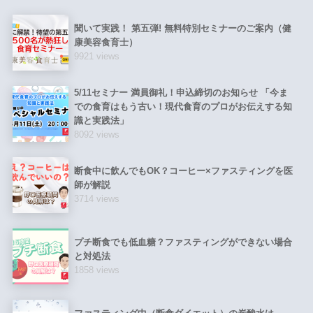
聞いて実践！ 第五弾! 無料特別セミナーのご案内（健
康美容食育士）
9921 views
5/11セミナー 満員御礼！申込締切のお知らせ 「今ま
での食育はもう古い！現代食育のプロがお伝えする知
識と実践法」
8092 views
断食中に飲んでもOK？コーヒー×ファスティングを医
師が解説
3714 views
プチ断食でも低血糖？ファスティングができない場合
と対処法
1858 views