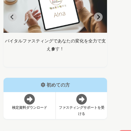
支
正しい知識でデトックスを学ぶ、ファスティングマ
バイタルフ
イスター検定
初めての方
検定資料ダウンロード
ファスティングサポートを受
ける