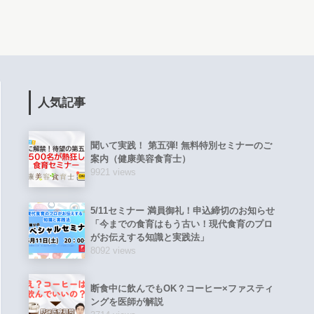
人気記事
聞いて実践！ 第五弾! 無料特別セミナーのご
案内（健康美容食育士）
9921 views
5/11セミナー 満員御礼！申込締切のお知らせ
「今までの食育はもう古い！現代食育のプロ
がお伝えする知識と実践法」
8092 views
断食中に飲んでもOK？コーヒー×ファスティ
ングを医師が解説