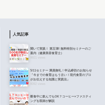
人気記事
聞いて実践！ 第五弾! 無料特別セミナーのご
案内（健康美容食育士）
9921 views
5/11セミナー 満員御礼！申込締切のお知らせ
「今までの食育はもう古い！現代食育のプロ
がお伝えする知識と実践法」
8092 views
断食中に飲んでもOK？コーヒー×ファスティ
ングを医師が解説