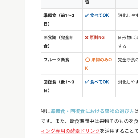
否
準備食（前1〜3
✅ 食べてOK
消化しや
日）
断食期（完全断
❌ 原則NG
固形物は
食）
する
フルーツ断食
⭕ 果物のみO
完全断食
K
回復食（後1〜3
✅ 食べてOK
消化しや
日）
特に
準備食・回復食における果物の選び方
です。また、断食期間中は果物そのものを
ィング専用の酵素ドリンク
を活用すること