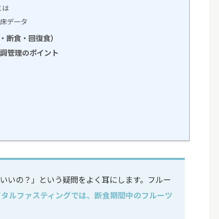
とは
臨床データ
食・断食・回復食）
体調管理のポイント
の変化を全力で
正しい知識でデトックスを学ぶ、ファスティン
マイスター検定
もいいの？」という疑問をよく耳にします。フルー
イタルファスティングでは、断食期間中のフルーツ