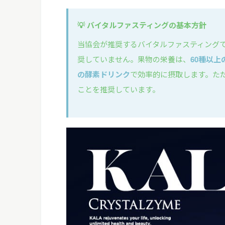
💡 バイタルファスティングの基本方針
当協会が推奨するバイタルファスティング
奨していません。果物の栄養は、
60種以
の酵素ドリンク
で効率的に摂取します。た
ことを推奨しています。