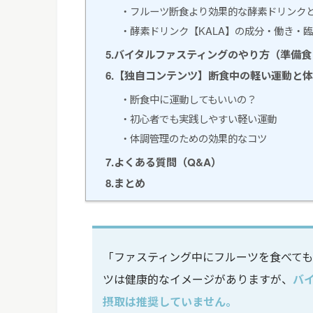
・フルーツ断食より効果的な酵素ドリンク
・酵素ドリンク【KALA】の成分・働き・
5.バイタルファスティングのやり方（準備
6.【独自コンテンツ】断食中の軽い運動と
・断食中に運動してもいいの？
・初心者でも実践しやすい軽い運動
バイタルファスティングであなた
・体調管理のための効果的なコツ
支えます！
7.よくある質問（Q&A）
8.まとめ
「ファスティング中にフルーツを食べて
ツは健康的なイメージがありますが、
バ
摂取は推奨していません。